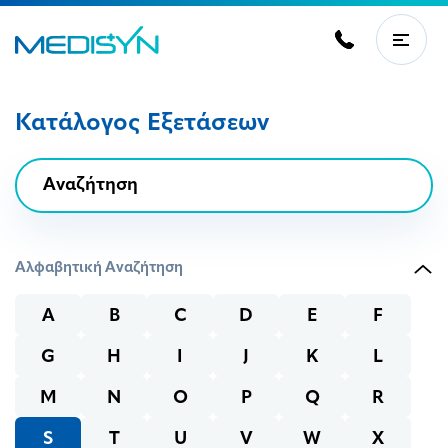
Κατάλογος Εξετάσεων
Αλφαβητική Αναζήτηση
A
B
C
D
E
F
G
H
I
J
K
L
M
N
O
P
Q
R
S
T
U
V
W
X