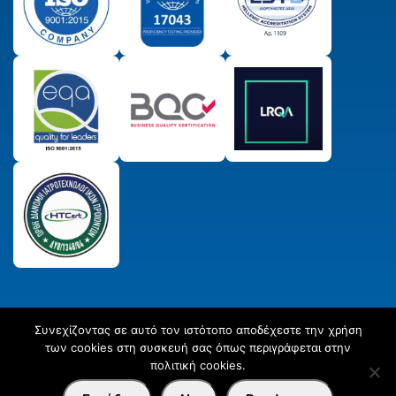
Συνεχίζοντας σε αυτό τον ιστότοπο αποδέχεστε την χρήση
© 2025 Παραγωγικός & Πιστωτικός Συνεταιρισμός
των cookies στη συσκευή σας όπως περιγράφεται στην
Εργαστηριακών Ιατρών ΣΥΝ. ΠΕ.
All Rights Reserved
Created
πολιτική cookies.
by
Afternet