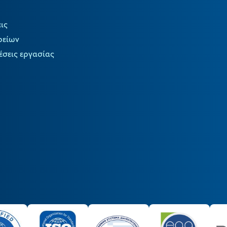
ις
ρείων
έσεις εργασίας