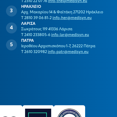
T 2310 22 07 76
info-the@medisyn.eu
ΗΡΑΚΛΕΙΟ
Αρχ. Μακαρίου 14 & Φαϊτάκη 271202 Ηράκλειο
T 2810 39 06 81-2
info-her@medisyn.eu
ΛΑΡΙΣΑ
Σωκράτους 119 41336 Λάρισα
T 2410 233805-6
info-lar@medisyn.eu
ΠΑΤΡΑ
Ιεροθέου Αρχιεπισκόπου 1-7, 26222 Πάτρα
T 2610 320982
info-patr@medisyn.eu