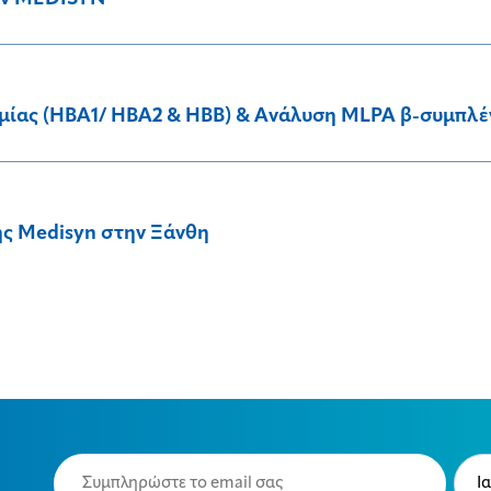
ιμίας (HBA1/ HBA2 & HBB) & Ανάλυση MLPA β-συμπλ
ς Medisyn στην Ξάνθη
Email
Typ
(Required)
(Requ