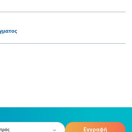
έγματος
e
ired)