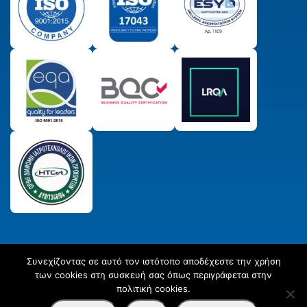
Συνεχίζοντας σε αυτό τον ιστότοπο αποδέχεστε την χρήση
© 2025 Παραγωγικός & Πιστωτικός Συνεταιρισμός
των cookies στη συσκευή σας όπως περιγράφεται στην
Εργαστηριακών Ιατρών ΣΥΝ. ΠΕ.
All Rights Reserved
Created
πολιτική cookies.
by
Afternet