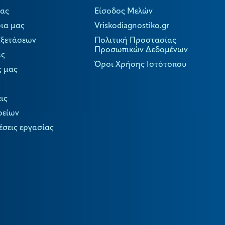
μας
Είσοδος Μελών
ια μας
Vriskodiagnostiko.gr
Εξετάσεων
Πολιτική Προστασίας
Προσωπικών Δεδομένων
ας
Όροι Χρήσης Ιστότοπου
ς μας
ις
ρείων
έσεις εργασίας