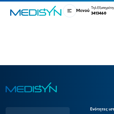
Τηλ Εξυπηρέτ
Μενού
3413460
Ενότητες ισ