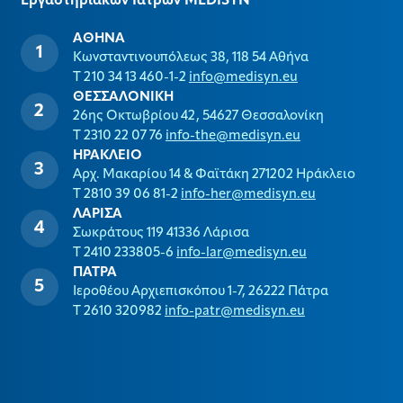
Εργαστηριακών Ιατρών MEDISYΝ
ΑΘΗΝΑ
Κωνσταντινουπόλεως 38, 118 54 Αθήνα
T 210 34 13 460-1-2
info@medisyn.eu
ΘΕΣΣΑΛΟΝΙΚΗ
26ης Οκτωβρίου 42, 54627 Θεσσαλονίκη
T 2310 22 07 76
info-the@medisyn.eu
ΗΡΑΚΛΕΙΟ
Αρχ. Μακαρίου 14 & Φαϊτάκη 271202 Ηράκλειο
T 2810 39 06 81-2
info-her@medisyn.eu
ΛΑΡΙΣΑ
Σωκράτους 119 41336 Λάρισα
T 2410 233805-6
info-lar@medisyn.eu
ΠΑΤΡΑ
Ιεροθέου Αρχιεπισκόπου 1-7, 26222 Πάτρα
T 2610 320982
info-patr@medisyn.eu