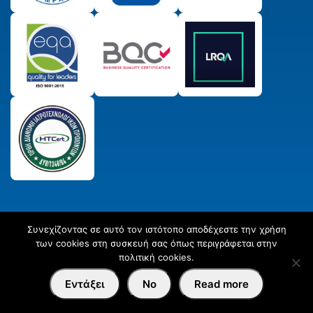
Συνεχίζοντας σε αυτό τον ιστότοπο αποδέχεστε την χρήση
© 2025 Παραγωγικός & Πιστωτικός Συνεταιρισμός
των cookies στη συσκευή σας όπως περιγράφεται στην
Εργαστηριακών Ιατρών ΣΥΝ. ΠΕ.
All Rights Reserved
Created
πολιτική cookies.
by
Afternet
Εντάξει
No
Read more