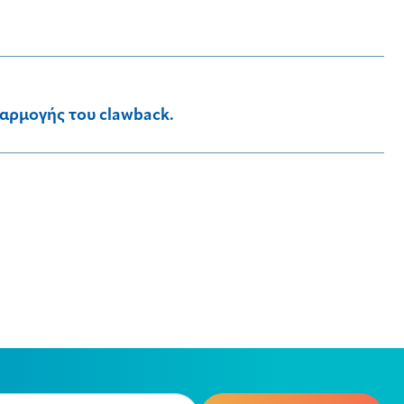
φαρμογής του clawback.
e