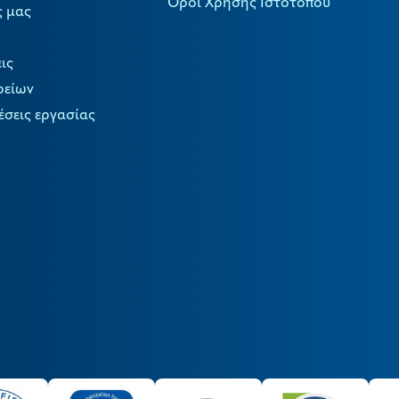
Όροι Χρήσης Ιστότοπου
ς μας
ις
ρείων
έσεις εργασίας