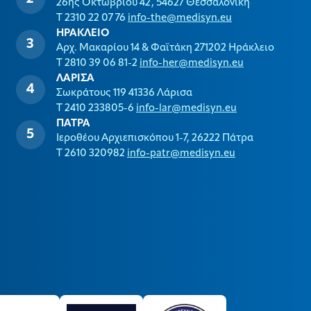
26ης Οκτωβρίου 42, 54627 Θεσσαλονίκη
T 2310 22 07 76
info-the@medisyn.eu
ΗΡΑΚΛΕΙΟ
Αρχ. Μακαρίου 14 & Φαϊτάκη 271202 Ηράκλειο
T 2810 39 06 81-2
info-her@medisyn.eu
ΛΑΡΙΣΑ
Σωκράτους 119 41336 Λάρισα
T 2410 233805-6
info-lar@medisyn.eu
ΠΑΤΡΑ
Ιεροθέου Αρχιεπισκόπου 1-7, 26222 Πάτρα
T 2610 320982
info-patr@medisyn.eu