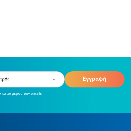
e
ired)
ο κάτω μέρος των emails