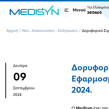
Τηλ Εξυπηρέτ
Μενού
3413460
Αρχική
/
Νέα - Ανακοινώσεις - Εκδηλώσεις
/
Δορυφορικό Συμ
Δορυφορι
Δευτέρα
09
Εφαρμοσμ
2024.
Σεπτεμβρίου
2024
Ο
Medisyn
έχει τη