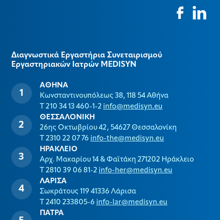
Διαγνωστικά Εργαστήρια Συνεταιρισμού
Εργαστηριακών Ιατρών MEDISYΝ
ΑΘΗΝΑ
Κωνσταντινουπόλεως 38, 118 54 Αθήνα
T 210 34 13 460-1-2
info@medisyn.eu
ΘΕΣΣΑΛΟΝΙΚΗ
26ης Οκτωβρίου 42, 54627 Θεσσαλονίκη
T 2310 22 07 76
info-the@medisyn.eu
ΗΡΑΚΛΕΙΟ
Αρχ. Μακαρίου 14 & Φαϊτάκη 271202 Ηράκλειο
T 2810 39 06 81-2
info-her@medisyn.eu
ΛΑΡΙΣΑ
Σωκράτους 119 41336 Λάρισα
T 2410 233805-6
info-lar@medisyn.eu
ΠΑΤΡΑ