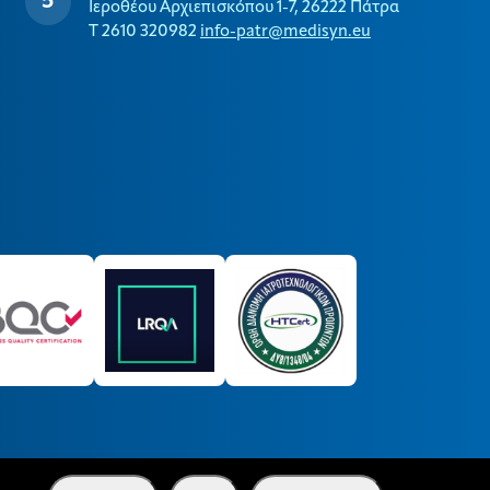
Ιεροθέου Αρχιεπισκόπου 1-7, 26222 Πάτρα
T 2610 320982
info-patr@medisyn.eu