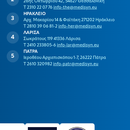
26ης Οκτωβρίου 42, 54627 Θεσσαλονίκη
T 2310 22 07 76
info-the@medisyn.eu
ΗΡΑΚΛΕΙΟ
Αρχ. Μακαρίου 14 & Φαϊτάκη 271202 Ηράκλειο
T 2810 39 06 81-2
info-her@medisyn.eu
ΛΑΡΙΣΑ
Σωκράτους 119 41336 Λάρισα
T 2410 233805-6
info-lar@medisyn.eu
ΠΑΤΡΑ
Ιεροθέου Αρχιεπισκόπου 1-7, 26222 Πάτρα
T 2610 320982
info-patr@medisyn.eu