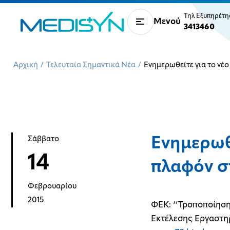
Τηλ Εξυπηρέτ
Μενού
3413460
Αρχική
/
Τελευταία Σημαντικά Νέα
/
Ενημερωθείτε για το νέο
Ενημερωθε
Σάββατο
14
πλαφόν σ
Φεβρουαρίου
2015
ΦΕΚ: ‘’Τροποποίησ
Εκτέλεσης Εργαστη