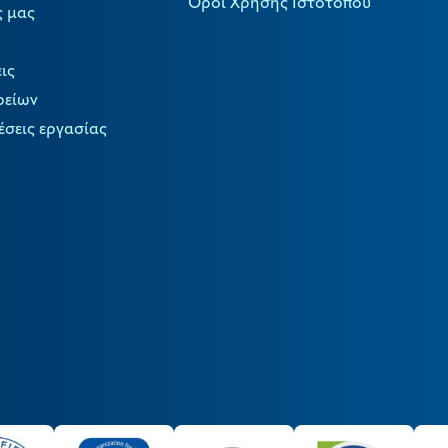
Όροι Χρήσης Ιστότοπου
ς μας
ις
ρείων
έσεις εργασίας