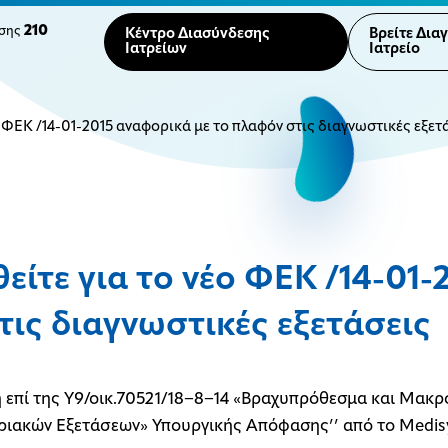
210
ησης
Κέντρο Διασύνδεσης
Βρείτε Δια
Ιατρείων
Ιατρείο
 ΦΕΚ /14-01-2015 αναφορικά με το πλαφόν στις διαγνωστικές εξετ
ίτε για το νέο ΦΕΚ /14-01-
τις διαγνωστικές εξετάσεις
η επί της Υ9/οικ.70521/18−8−14 «Βραχυπρόθεσμα και Μα
ριακών Εξετάσεων» Υπουργικής Απόφασης’’ από το Medis