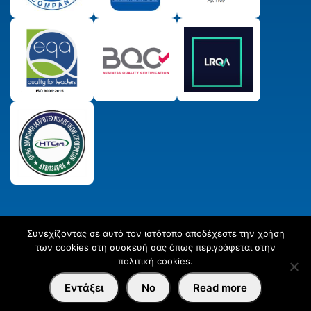
Συνεχίζοντας σε αυτό τον ιστότοπο αποδέχεστε την χρήση
© 2025 Παραγωγικός & Πιστωτικός Συνεταιρισμός
των cookies στη συσκευή σας όπως περιγράφεται στην
Εργαστηριακών Ιατρών ΣΥΝ. ΠΕ.
All Rights Reserved
Created
πολιτική cookies.
by
Afternet
Εντάξει
No
Read more