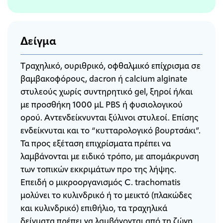
Δείγμα
Tραχηλικό, oυριθρικό, oφθαλμικό επίχρισμα σε
βαμβακοφόρους, dacron ή calcium alginate
στυλεούς χωρίς συντηρητικό gel, ξηροί ή/και
με προσθήκη 1000 μL PBS ή φυσιολογικού
ορού. Αντενδείκνυνται ξύλινοι στυλεοί. Επίσης
ενδείκνυται και το “κυτταρολογικό βουρτσάκι”.
Τα προς εξέταση επιχρίσματα πρέπει να
λαμβάνονται με ειδικό τρόπο, με απομάκρυνση
των τοπικών εκκριμάτων προ της λήψης.
Επειδή o μικροοργανισμός C. trachomatis
μολύνει το κυλινδρικό ή το μεικτό (πλακώδες
και κυλινδρικό) επιθήλιο, τα τραχηλικά
δείγματα πρέπει να λαμβάνονται από τη ζώνη