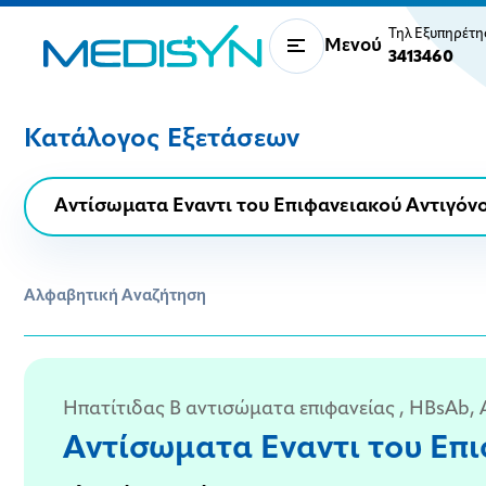
Τηλ Εξυπηρέτ
Μενού
3413460
Κατάλογος Εξετάσεων
Αλφαβητική Αναζήτηση
Ηπατίτιδας Β αντισώματα επιφανείας , HBsAb, An
Αντίσωματα Εναντι του Επι