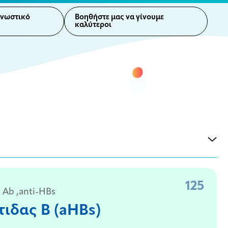
γνωστικό
Βοηθήστε μας να γίνουμε
καλύτεροι
125
 Ab ,anti-HBs
ιδας B (aHBs)