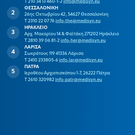
T 210 34 13 460-1-2
info@medisyn.eu
ΘΕΣΣΑΛΟΝΙΚΗ
26ης Οκτωβρίου 42, 54627 Θεσσαλονίκη
T 2310 22 07 76
info-the@medisyn.eu
ΗΡΑΚΛΕΙΟ
Αρχ. Μακαρίου 14 & Φαϊτάκη 271202 Ηράκλειο
T 2810 39 06 81-2
info-her@medisyn.eu
ΛΑΡΙΣΑ
Σωκράτους 119 41336 Λάρισα
T 2410 233805-6
info-lar@medisyn.eu
ΠΑΤΡΑ
Ιεροθέου Αρχιεπισκόπου 1-7, 26222 Πάτρα
T 2610 320982
info-patr@medisyn.eu