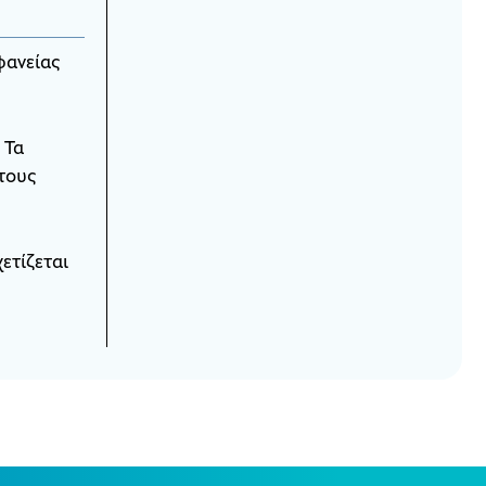
φανείας
 Τα
 τους
ετίζεται