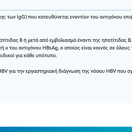
ξης των IgG) που κατευθύνεται εναντίον του αντιγόνου επι
ίτιδας Β ή μετά από εμβολιασμό έναντι της ηπατίτιδας Β.
ή a του αντιγόνου HBsAg, ο οποίος είναι κοινός σε όλους
ειδικοί για κάθε υπότυπο.
HBV για την εργαστηριακή διάγνωση της νόσου HBV που σχ