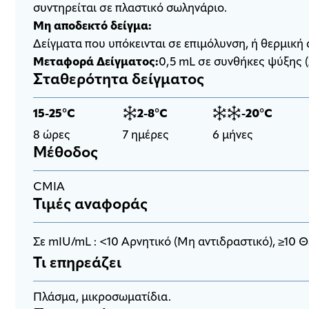
συντηρείται σε πλαστικό σωληνάριο.
Μη αποδεκτό δείγμα:
Δείγματα που υπόκεινται σε επιμόλυνση, ή θερμι
Μεταφορά Δείγματος:
0,5 mL σε συνθήκες ψύξης (
Σταθερότητα δείγματος
15-25°C
2-8°C
-20°C
8 ώρες
7 ημέρες
6 μήνες
Μέθοδος
CMIA
Τιμές αναφοράς
Σε mIU/mL : <10 Αρνητικό (Μη αντιδραστικό), ≥10 Θ
Τι επηρεάζει
Πλάσμα, μικροσωματίδια.