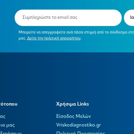
Email
Typ
(Required)
(Requ
Μπορείτε να απεγγραφείτε ανά πάσα στιγμή από το σύνδεσμο στ
μας.
Δείτε την πολιτική απορρήτου
.
τότοπου
Χρήσιμα Links
μας
Είσοδος Μελών
ια μας
Vriskodiagnostiko.gr