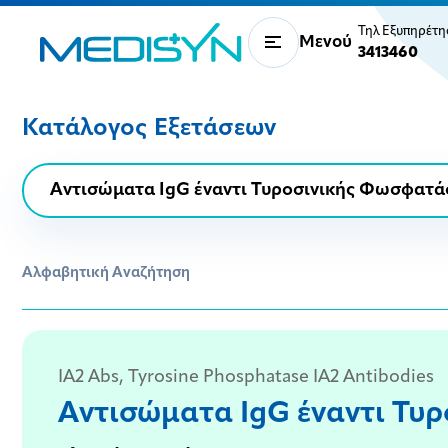
Τηλ Εξυπηρέτ
Μενού
3413460
Κατάλογος Εξετάσεων
Αλφαβητική Αναζήτηση
IA2 Abs, Tyrosine Phosphatase IA2 Antibodies
Αντισώματα IgG έναντι Τυ