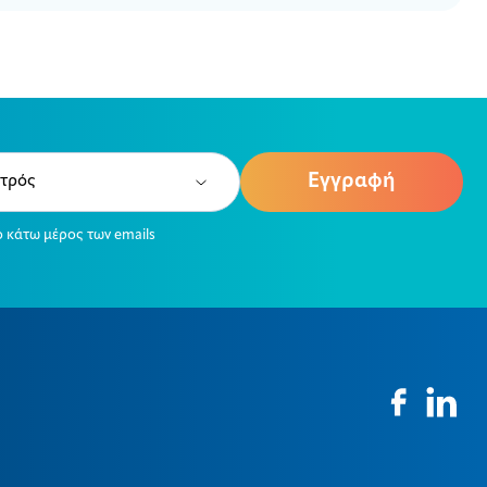
e
ired)
ο κάτω μέρος των emails