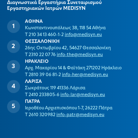
Διαγνωστικά Εργαστήρια Συνεταιρισμού
Εργαστηριακών Ιατρών MEDISYΝ
ΑΘΗΝΑ
Κωνσταντινουπόλεως 38, 118 54 Αθήνα
T 210 34 13 460-1-2
info@medisyn.eu
ΘΕΣΣΑΛΟΝΙΚΗ
26ης Οκτωβρίου 42, 54627 Θεσσαλονίκη
T 2310 22 07 76
info-the@medisyn.eu
ΗΡΑΚΛΕΙΟ
Αρχ. Μακαρίου 14 & Φαϊτάκη 271202 Ηράκλειο
T 2810 39 06 81-2
info-her@medisyn.eu
ΛΑΡΙΣΑ
Σωκράτους 119 41336 Λάρισα
T 2410 233805-6
info-lar@medisyn.eu
ΠΑΤΡΑ
Ιεροθέου Αρχιεπισκόπου 1-7, 26222 Πάτρα
T 2610 320982
info-patr@medisyn.eu