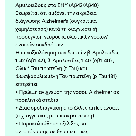
Αμυλοειδούς στο ΕΝΥ (Αβ42/Αβ40)
θεωρείται ότι αυξάνει την ακρίβεια
διάγνωσης Alzheimer's (συγκριτικά
χαμηλότερος) κατά τη διαγνωστική
προσέγγιση νευροεκφυλιστικών νόσων/
ανοϊκών συνδρόμων.
Η συναξιολόγηση των δεικτών β-Αμυλοειδές
1-42 (Aβ1-42), β-Αμυλοειδές 1-40 (Aβ1-40) ,
Ολική Ταυ πρωτεΐνη (t-Tau) και
Φωσφορυλιωμένη Ταυ πρωτεΐνη (p-Tau 181)
επιτρέπει:
• Πρώιμη ανίχνευση της νόσου Alzheimer σε
προκλινικά στάδια.
• Διαφοροδιάγνωση από άλλες αιτίες άνοιας
(π.χ. αγγειακή, μετωποκροταφική).
• Παρακολούθηση εξέλιξης και
ανταπόκρισης σε θεραπευτικές