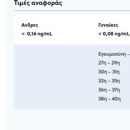
Τιμές αναφοράς
Ανδρες
Γυναίκες
< 0,16 ng/mL
< 0,08 ng/mL
Εγκυμοσύνη –
27η – 29η
30η – 31η
32η – 35η
36η – 37η
38η – 40η