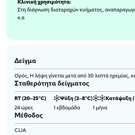
Κλινική χρησιμότητα:
Στη διάγνωση διαταραχών κυήματος, αναπαραγωγι
κ.α
Δείγμα
Oρός, Η λήψη γίνεται μετά από 30 λεπτά ηρεμίας, κα
Σταθερότητα δείγματος
RT (20–25°C)
Ψύξη (2–8°C)
Κατάψυξη (
24 ώρες
1 εβδομάδα
1 μήνα
Μέθοδος
CLIA