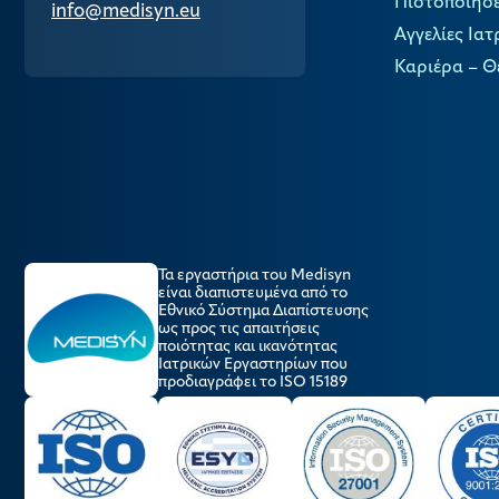
Πιστοποιήσε
info@medisyn.eu
Αγγελίες Ιατ
Καριέρα – Θ
Τα εργαστήρια του Medisyn
είναι διαπιστευμένα από το
Εθνικό Σύστημα Διαπίστευσης
ως προς τις απαιτήσεις
ποιότητας και ικανότητας
Ιατρικών Εργαστηρίων που
προδιαγράφει το ISO 15189