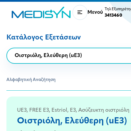
Τηλ Εξυπηρέτ
Μενού
3413460
Κατάλογος Εξετάσεων
Αλφαβητική Αναζήτηση
UE3, FREE E3, Estriol, Ε3, Ασύζευκτη οιστριόλη
Οιστριόλη, Ελεύθερη (uE3)