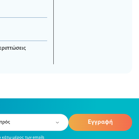
περιπτώσεις
e
ired)
ο κάτω μέρος των emails