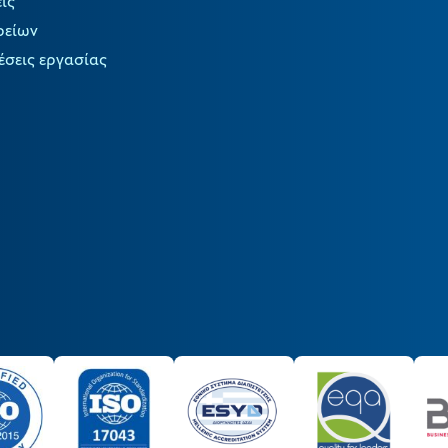
ις
ρείων
έσεις εργασίας