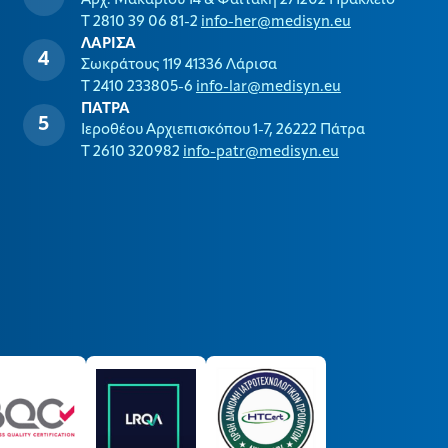
Αρχ. Μακαρίου 14 & Φαϊτάκη 271202 Ηράκλειο
T 2810 39 06 81-2
info-her@medisyn.eu
ΛΑΡΙΣΑ
Σωκράτους 119 41336 Λάρισα
T 2410 233805-6
info-lar@medisyn.eu
ΠΑΤΡΑ
Ιεροθέου Αρχιεπισκόπου 1-7, 26222 Πάτρα
T 2610 320982
info-patr@medisyn.eu