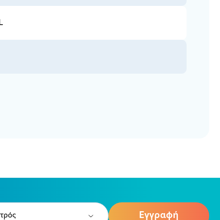
L
e
ired)