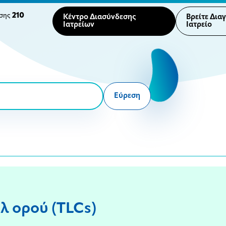
210
ησης
Κέντρο Διασύνδεσης
Βρείτε Δια
Ιατρείων
Ιατρείο
Εύρεση
λ ορού (TLCs)