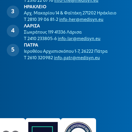
T 2310 22 07 76
info-the@medisyn.eu
ΗΡΑΚΛΕΙΟ
Αρχ. Μακαρίου 14 & Φαϊτάκη 271202 Ηράκλειο
T 2810 39 06 81-2
info-her@medisyn.eu
ΛΑΡΙΣΑ
Σωκράτους 119 41336 Λάρισα
T 2410 233805-6
info-lar@medisyn.eu
ΠΑΤΡΑ
Ιεροθέου Αρχιεπισκόπου 1-7, 26222 Πάτρα
T 2610 320982
info-patr@medisyn.eu