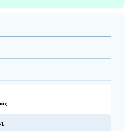
ράς
/L