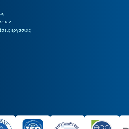
ις
ρείων
έσεις εργασίας