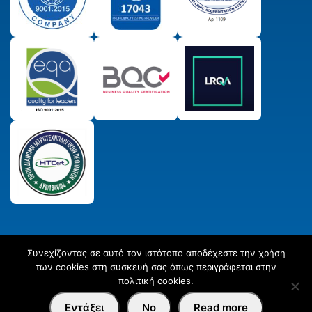
Συνεχίζοντας σε αυτό τον ιστότοπο αποδέχεστε την χρήση
© 2025 Παραγωγικός & Πιστωτικός Συνεταιρισμός
των cookies στη συσκευή σας όπως περιγράφεται στην
Εργαστηριακών Ιατρών ΣΥΝ. ΠΕ.
All Rights Reserved
Created
πολιτική cookies.
by
Afternet
Εντάξει
No
Read more