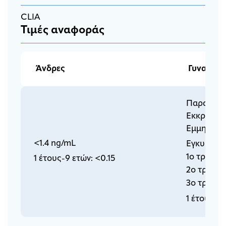
CLIA
Τιμές αναφοράς
Άνδρες
Γυναίκες
Παραγωγι
Εκκριτική
Εμμηνόπα
<1.4 ng/mL
Εγκυμοσύ
1ο τρίμην
1 έτους-9 ετών: <0.15
2ο τρίμην
3ο τρίμην
1 έτους-9 