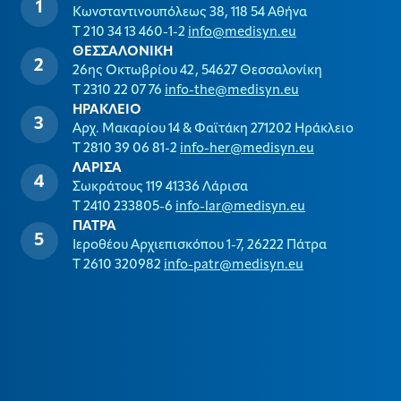
Κωνσταντινουπόλεως 38, 118 54 Αθήνα
T 210 34 13 460-1-2
info@medisyn.eu
ΘΕΣΣΑΛΟΝΙΚΗ
26ης Οκτωβρίου 42, 54627 Θεσσαλονίκη
T 2310 22 07 76
info-the@medisyn.eu
ΗΡΑΚΛΕΙΟ
Αρχ. Μακαρίου 14 & Φαϊτάκη 271202 Ηράκλειο
T 2810 39 06 81-2
info-her@medisyn.eu
ΛΑΡΙΣΑ
Σωκράτους 119 41336 Λάρισα
T 2410 233805-6
info-lar@medisyn.eu
ΠΑΤΡΑ
Ιεροθέου Αρχιεπισκόπου 1-7, 26222 Πάτρα
T 2610 320982
info-patr@medisyn.eu