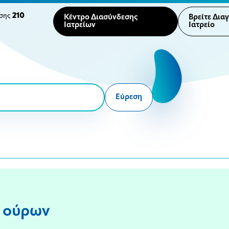
210
ησης
Κέντρο Διασύνδεσης
Βρείτε Δια
Ιατρείων
Ιατρείο
Εύρεση
) ούρων