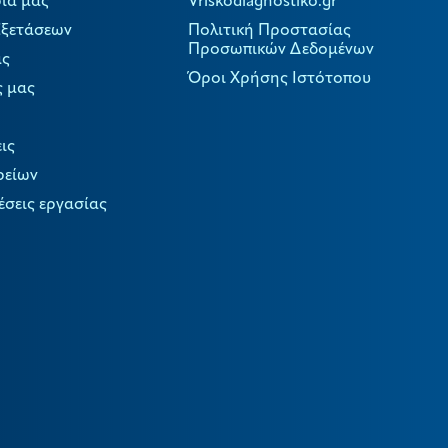
ια μας
Vriskodiagnostiko.gr
Εξετάσεων
Πολιτική Προστασίας
Προσωπικών Δεδομένων
ας
Όροι Χρήσης Ιστότοπου
ς μας
ις
ρείων
έσεις εργασίας