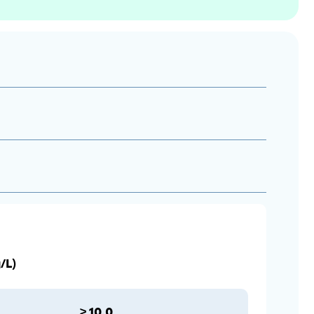
/L)
≥ 10.0