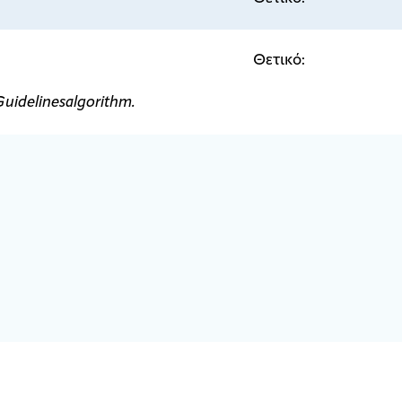
Θετικό:
Guidelines
algorithm
.