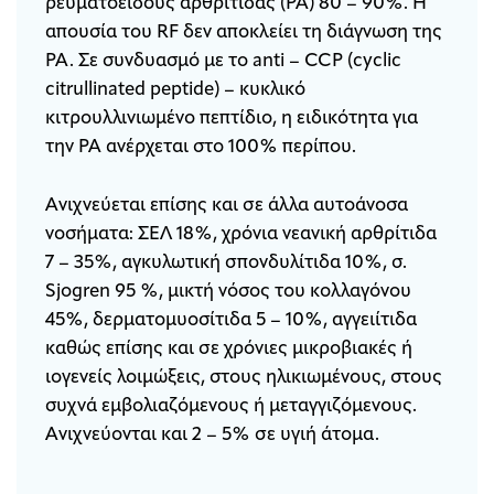
ρευματοειδούς αρθρίτιδας (ΡΑ) 80 – 90%. Η
απουσία του RF δεν αποκλείει τη διάγνωση της
ΡΑ. Σε συνδυασμό με το anti – CCP (cyclic
citrullinated peptide) – κυκλικό
κιτρουλλινιωμένο πεπτίδιο, η ειδικότητα για
την ΡΑ ανέρχεται στο 100% περίπου.
Ανιχνεύεται επίσης και σε άλλα αυτοάνοσα
νοσήματα: ΣΕΛ 18%, χρόνια νεανική αρθρίτιδα
7 – 35%, αγκυλωτική σπονδυλίτιδα 10%, σ.
Sjοgren 95 %, μικτή νόσος του κολλαγόνου
45%, δερματομυοσίτιδα 5 – 10%, αγγειίτιδα
καθώς επίσης και σε χρόνιες μικροβιακές ή
ιογενείς λοιμώξεις, στους ηλικιωμένους, στους
συχνά εμβολιαζόμενους ή μεταγγιζόμενους.
Ανιχνεύονται και 2 – 5% σε υγιή άτομα.