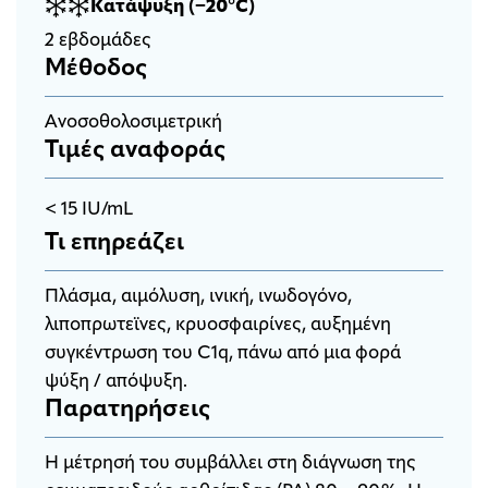
Κατάψυξη (−20°C)
2 εβδομάδες
Μέθοδος
Ανοσοθολοσιμετρική
Τιμές αναφοράς
< 15 IU/mL
Τι επηρεάζει
Πλάσμα, αιμόλυση, ινική, ινωδογόνο,
λιποπρωτεϊνες, κρυοσφαιρίνες, αυξημένη
συγκέντρωση του C1q, πάνω από μια φορά
ψύξη / απόψυξη.
Παρατηρήσεις
H μέτρησή του συμβάλλει στη διάγνωση της