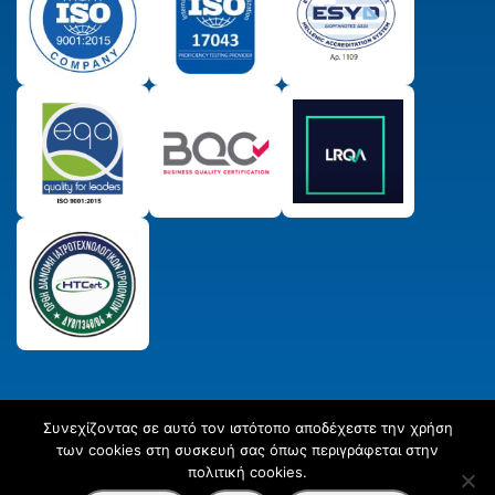
Συνεχίζοντας σε αυτό τον ιστότοπο αποδέχεστε την χρήση
© 2025 Παραγωγικός & Πιστωτικός Συνεταιρισμός
των cookies στη συσκευή σας όπως περιγράφεται στην
Εργαστηριακών Ιατρών ΣΥΝ. ΠΕ.
All Rights Reserved
Created
πολιτική cookies.
by
Afternet