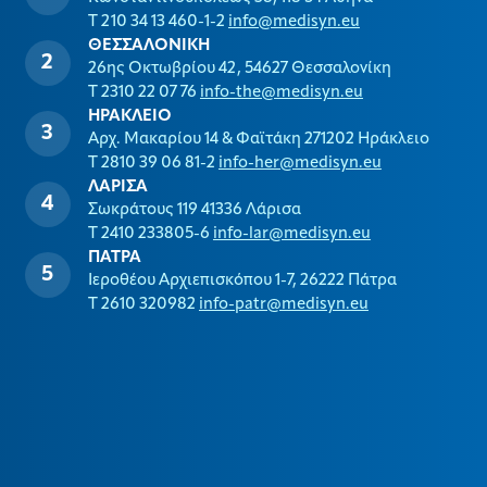
T 210 34 13 460-1-2
info@medisyn.eu
ΘΕΣΣΑΛΟΝΙΚΗ
26ης Οκτωβρίου 42, 54627 Θεσσαλονίκη
T 2310 22 07 76
info-the@medisyn.eu
ΗΡΑΚΛΕΙΟ
Αρχ. Μακαρίου 14 & Φαϊτάκη 271202 Ηράκλειο
T 2810 39 06 81-2
info-her@medisyn.eu
ΛΑΡΙΣΑ
Σωκράτους 119 41336 Λάρισα
T 2410 233805-6
info-lar@medisyn.eu
ΠΑΤΡΑ
Ιεροθέου Αρχιεπισκόπου 1-7, 26222 Πάτρα
T 2610 320982
info-patr@medisyn.eu