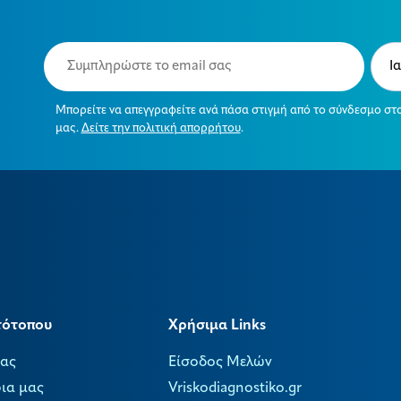
Email
Typ
(Required)
(Requ
Μπορείτε να απεγγραφείτε ανά πάσα στιγμή από το σύνδεσμο στ
μας.
Δείτε την πολιτική απορρήτου
.
τότοπου
Χρήσιμα Links
μας
Είσοδος Μελών
ια μας
Vriskodiagnostiko.gr