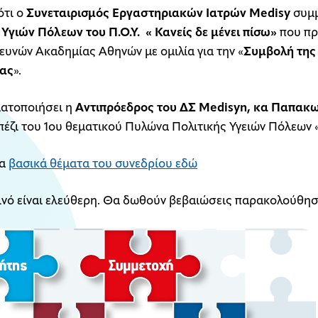
ότι ο
Συνεταιρισμός Εργαστηριακών Ιατρών
Medisy
συμμ
Υγιών Πόλεων του Π.Ο.Υ. « Κανείς δε μένει πίσω»
που πρ
ευνών Ακαδημίας Αθηνών με ομιλία για την «
Συμβολή της
ίας
».
ματοποιήσει η
Αντιπρόεδρος του ΔΣ Medisyn, κα Παπακ
έζι του 1ου θεματικού Πυλώνα Πολιτικής Υγειών Πόλεων 
τα
βασικά θέματα του συνεδρίου εδώ
οινό είναι ελεύθερη. Θα δωθούν βεβαιώσεις παρακολούθη