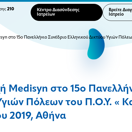
210
ησης
Κέντρο Διασύνδεσης
Βρείτε Δια
Ιατρείων
Ιατρείο
yn στο 15ο Πανελλήνιο Συνέδριο Ελληνικού Δικτύου Υγιών Πόλεων τ
ή Medisyn στο 15ο Πανελλήν
γιών Πόλεων του Π.Ο.Υ. « Καν
υ 2019, Αθήνα