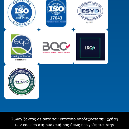
Συνεχίζοντας σε αυτό τον ιστότοπο αποδέχεστε την χρήση
© 2025 Παραγωγικός & Πιστωτικός Συνεταιρισμός
των cookies στη συσκευή σας όπως περιγράφεται στην
Εργαστηριακών Ιατρών ΣΥΝ. ΠΕ.
All Rights Reserved
Created