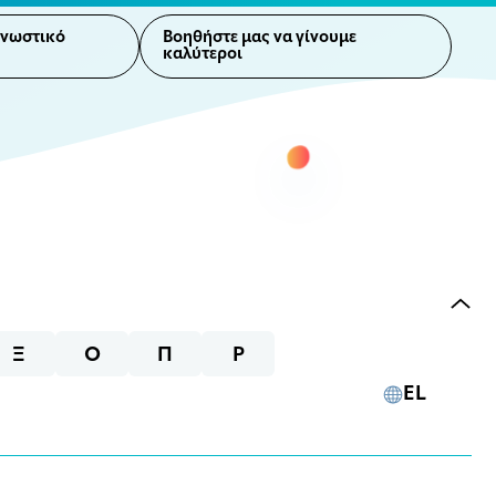
γνωστικό
Βοηθήστε μας να γίνουμε
καλύτεροι
Ξ
Ο
Π
Ρ
EL