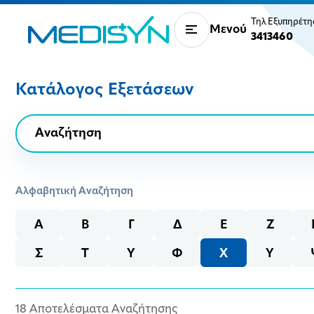
Τηλ Εξυπηρέτ
Μενού
3413460
Κατάλογος Εξετάσεων
Αλφαβητική Αναζήτηση
Α
Β
Γ
Δ
Ε
Ζ
Σ
Τ
Υ
Φ
Χ
Υ
18 Αποτελέσματα Αναζήτησης