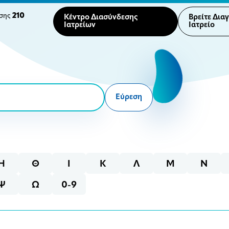
210
ησης
Κέντρο Διασύνδεσης
Βρείτε Δια
Ιατρείων
Ιατρείο
Εύρεση
Η
Θ
Ι
Κ
Λ
Μ
Ν
Ψ
Ω
0-9