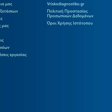
ια μας
Vriskodiagnostiko.gr
Εξετάσεων
Πολιτική Προστασίας
Προσωπικών Δεδομένων
ας
Όροι Χρήσης Ιστότοπου
ς μας
ις
ρείων
έσεις εργασίας