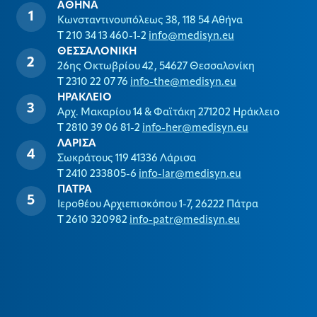
ΑΘΗΝΑ
Κωνσταντινουπόλεως 38, 118 54 Αθήνα
T 210 34 13 460-1-2
info@medisyn.eu
ΘΕΣΣΑΛΟΝΙΚΗ
26ης Οκτωβρίου 42, 54627 Θεσσαλονίκη
T 2310 22 07 76
info-the@medisyn.eu
ΗΡΑΚΛΕΙΟ
Αρχ. Μακαρίου 14 & Φαϊτάκη 271202 Ηράκλειο
T 2810 39 06 81-2
info-her@medisyn.eu
ΛΑΡΙΣΑ
Σωκράτους 119 41336 Λάρισα
T 2410 233805-6
info-lar@medisyn.eu
ΠΑΤΡΑ
Ιεροθέου Αρχιεπισκόπου 1-7, 26222 Πάτρα
T 2610 320982
info-patr@medisyn.eu