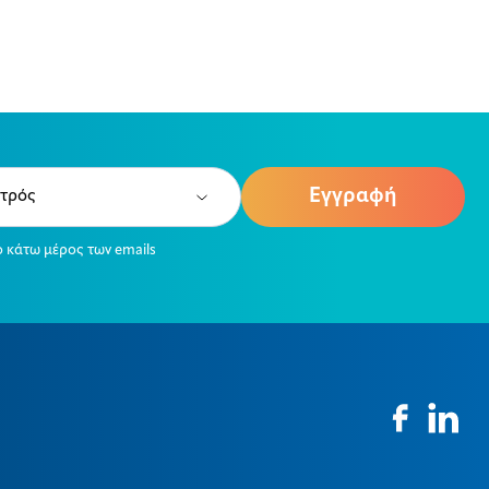
e
ired)
ο κάτω μέρος των emails