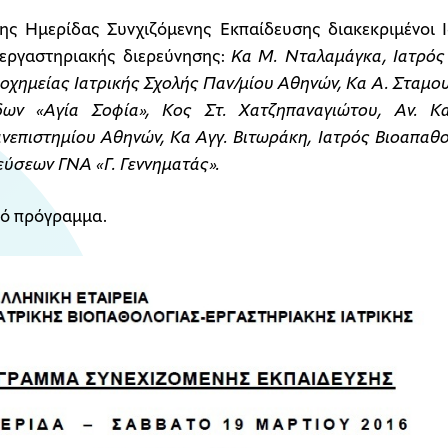
της Ημερίδας Συνχιζόμενης Εκπαίδευσης διακεκριμένοι 
οεργαστηριακής διερεύνησης:
Kα Μ. Νταλαμάγκα, Ιατρός
ιοχημείας Ιατρικής Σχολής Παν/μίου Αθηνών,
Κα Α. Σταμου
δων «Αγία Σοφία»,
Κος Στ. Χατζηπαναγιώτου, Αν. Κ
νεπιστημίου Αθηνών,
Κα Αγγ. Βιτωράκη, Ιατρός Βιοαπαθ
ύσεων ΓΝΑ «Γ. Γεννηματάς».
κό πρόγραμμα.