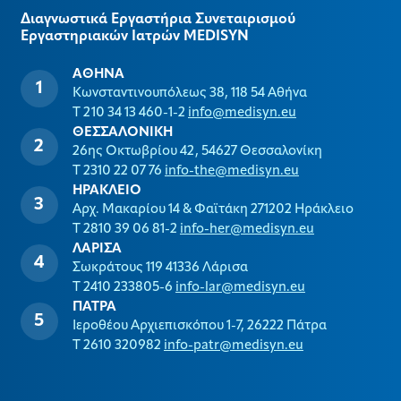
Διαγνωστικά Εργαστήρια Συνεταιρισμού
Εργαστηριακών Ιατρών MEDISYΝ
ΑΘΗΝΑ
Κωνσταντινουπόλεως 38, 118 54 Αθήνα
T 210 34 13 460-1-2
info@medisyn.eu
ΘΕΣΣΑΛΟΝΙΚΗ
26ης Οκτωβρίου 42, 54627 Θεσσαλονίκη
T 2310 22 07 76
info-the@medisyn.eu
ΗΡΑΚΛΕΙΟ
Αρχ. Μακαρίου 14 & Φαϊτάκη 271202 Ηράκλειο
T 2810 39 06 81-2
info-her@medisyn.eu
ΛΑΡΙΣΑ
Σωκράτους 119 41336 Λάρισα
T 2410 233805-6
info-lar@medisyn.eu
ΠΑΤΡΑ
Ιεροθέου Αρχιεπισκόπου 1-7, 26222 Πάτρα
T 2610 320982
info-patr@medisyn.eu