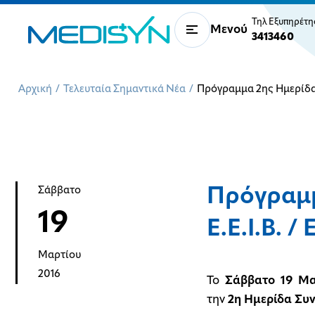
Τηλ Εξυπηρέτ
Μενού
3413460
Αρχική
/
Τελευταία Σημαντικά Νέα
/
Πρόγραμμα 2ης Ημερίδας 
Πρόγραμμ
Σάββατο
19
Ε.Ε.Ι.Β. / Ε
Μαρτίου
2016
Το
Σάββατο 19 Μα
την
2η Ημερίδα Συν